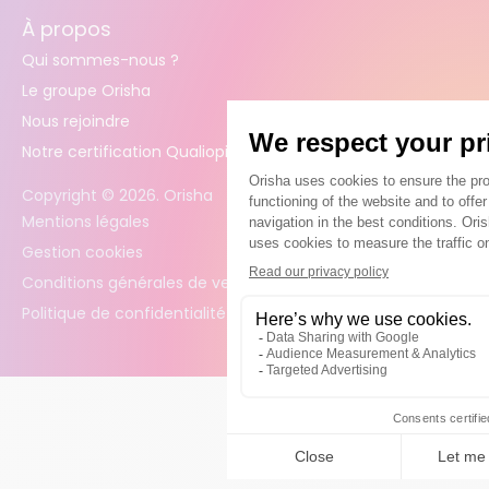
À propos
Qui sommes-nous ?
Le groupe Orisha
Nous rejoindre
Notre certification Qualiopi
Copyright ©
2026
. Orisha
Mentions légales
Gestion cookies
Conditions générales de vente
Politique de confidentialité des données