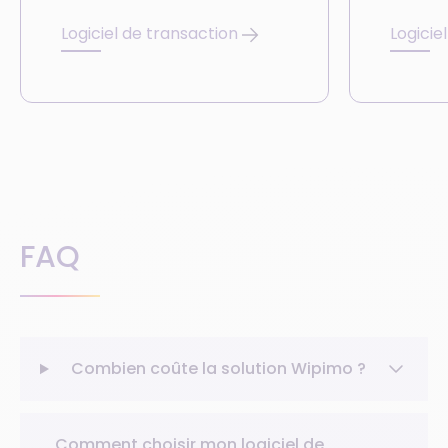
Logiciel de transaction
Logicie
FAQ
Combien coûte la solution Wipimo ?
Comment choisir mon logiciel de