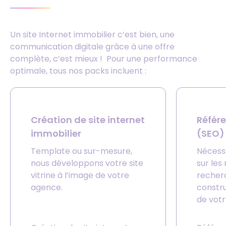
Un site Internet immobilier c’est bien, une
communication digitale grâce à une offre
complète, c’est mieux ! Pour une performance
optimale, tous nos packs incluent :
Création de site internet
Référ
immobilier
(SEO)
Template ou sur-mesure,
Nécessa
nous développons votre site
sur les
vitrine à l’image de votre
recher
agence.
constru
de votr