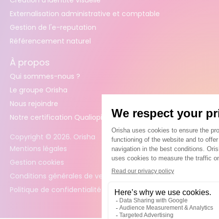
Externalisation administrative et comptable
Gestion de l'e-reputation
Référencement naturel
À propos
Qui sommes-nous ?
Le groupe Orisha
Nous rejoindre
Notre certification Qualiopi
Copyright ©
2026
. Orisha
Mentions légales
Gestion cookies
Conditions générales de vente
Politique de confidentialité des données