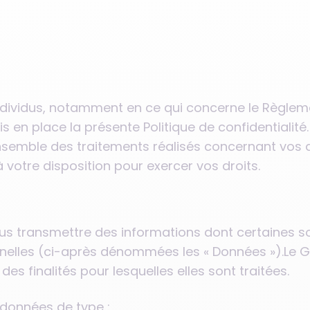
Gestionnaire de résidences
Gestion d’avis clients
de services
Réseau de franchises
immobilières
individus, notamment en ce qui concerne le Règlem
is en place la présente Politique de confidentialité.
ensemble des traitements réalisés concernant vos d
 votre disposition pour exercer vos droits.
ous transmettre des informations dont certaines so
elles (ci-après dénommées les « Données »).Le Gro
s finalités pour lesquelles elles sont traitées.
 données de type :