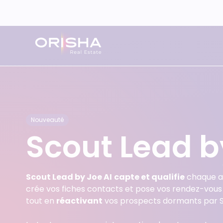
Aller au contenu
Immobilier résidentiel
Transaction immobilière
Communication digitale
Blog
Qui sommes-nous ?
Nouveauté
Scout Lead b
Immobilier tertiaire
Administration de biens résidentiels
Externalisation administrative et comptable
Webinars
Notre histoire
Tourisme
Immobilier tertiaire
Formations Orisha Real Estate
On parle de nous
Scout Lead by Joe AI
capte et qualifie
chaque ap
crée vos fiches contacts et pose vos rendez-vous
Tourisme
Nos certifications Qualiopi
tout en
réactivant
vos prospects dormants par 