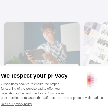
Externalisation
Créat
administrative et
immob
comptable
Template 
votre prés
L’externalisation administrative et
démarquez
comptable vous aide à démarrer et
immobilier
développer votre activité en
Création 