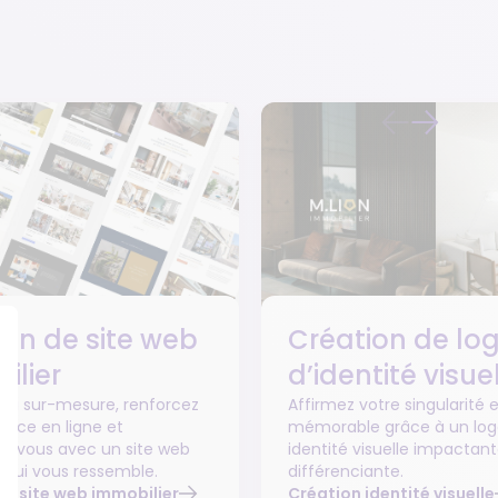
ion de site web
Création de log
ilier
d’identité visue
ou sur-mesure, renforcez
Affirmez votre singularité
ence en ligne et
mémorable grâce à un log
-vous avec un site web
identité visuelle impactant
 qui vous ressemble.
différenciante.
de site web immobilier
Création identité visuelle