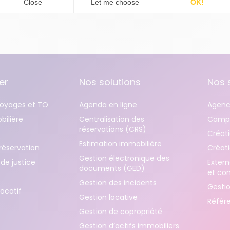
er
Nos solutions
Nos 
oyages et TO
Agenda en ligne
Agenc
ilière
Centralisation des
Campa
réservations (CRS)
Créati
Estimation immobilière
réservation
Créati
Gestion électronique des
de justice
Extern
documents (GED)
et co
Gestion des incidents
Gestio
locatif
Gestion locative
Référ
Gestion de copropriété
Gestion d’actifs immobiliers