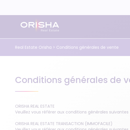
Aller au contenu
Real Estate Orisha
>
Conditions générales de vente
Immobilier résidentiel
Transaction immobilière
Communication digitale
Blog
Qui sommes-nous ?
Conditions générales de v
Immobilier tertiaire
Administration de biens résidentiels
Externalisation administrative et comptable
Webinars
Notre histoire
Tourisme
Immobilier tertiaire
Formations Orisha Real Estate
On parle de nous
ORISHA REAL ESTATE
Veuillez vous référer aux conditions générales suivantes 
Tourisme
Nos certifications Qualiopi
ORISHA REAL ESTATE TRANSACTION (IMMOFACILE)
Veuillez vous référer aux conditions générales suivantes 