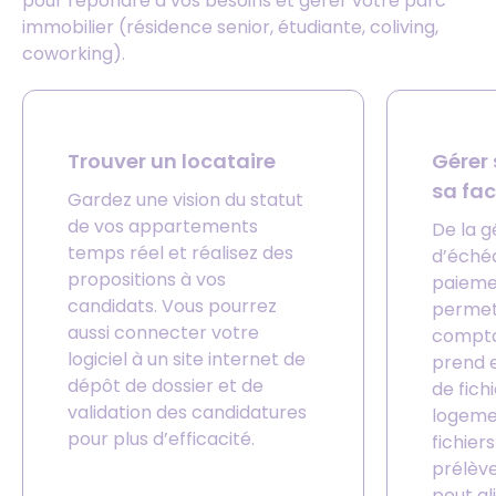
pour répondre à vos besoins et gérer votre parc
immobilier (résidence senior, étudiante, coliving,
coworking).
Trouver un locataire
Gérer 
sa fa
Gardez une vision du statut
de vos appartements
De la g
temps réel et réalisez des
d’éché
propositions à vos
paiemen
candidats. Vous pourrez
permet 
aussi connecter votre
comptab
logiciel à un site internet de
prend 
dépôt de dossier et de
de fich
validation des candidatures
logemen
pour plus d’efficacité.
fichier
prélève
peut al