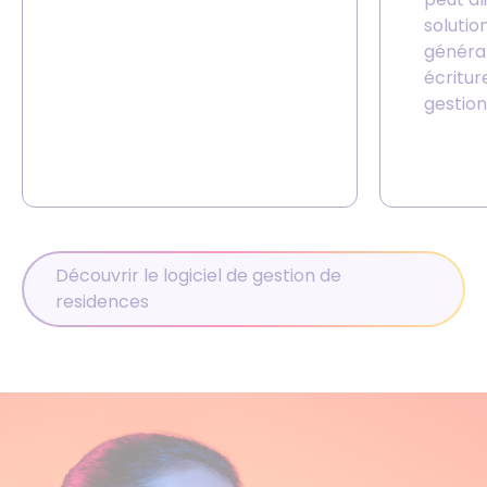
solutio
général
écritur
gestion
Découvrir le logiciel de gestion de
residences