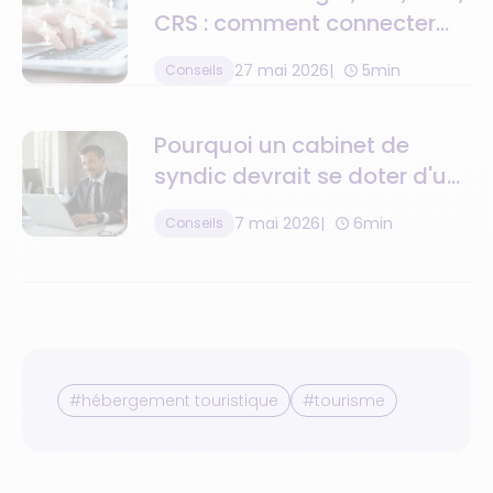
CRS : comment connecter
toute la chaîne de valeur
27 mai 2026
5min
Conseils
Pourquoi un cabinet de
syndic devrait se doter d'un
logiciel de gestion de la
7 mai 2026
6min
Conseils
relation client ?
#hébergement touristique
#tourisme