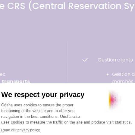
tre CRS (Central Reservation S
Gestion clients
ec
Gestion d
t
transports
marchés
es
, imports ou gestion
Synchron
Distribution pi