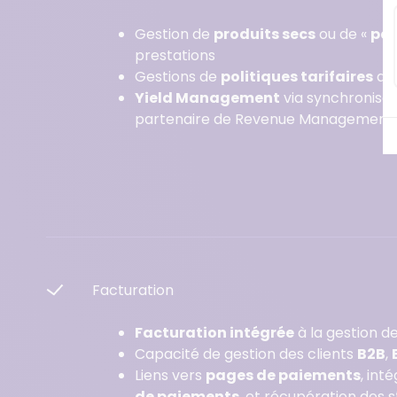
Gestion de
produits secs
ou de «
pa
prestations
Gestions de
politiques tarifaires
av
Yield Management
via synchronisat
partenaire de Revenue Management
Facturation
Facturation intégrée
à la gestion d
Capacité de gestion des clients
B2B
,
Liens vers
pages de paiements
, int
de paiements
, et récupération des s