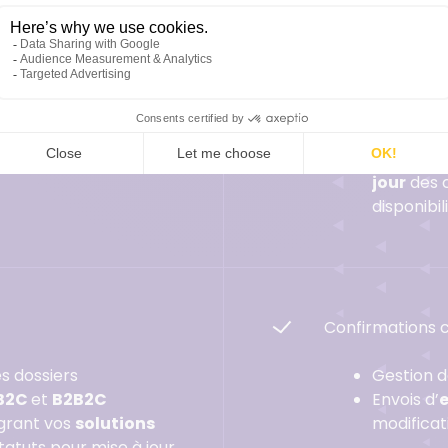
ckages
» multi-
Gestion de
site web
ancées
manage
ion avec votre
Gestion d
partenai
Centralis
jour
des c
disponibil
Confirmations cl
es dossiers
Gestion 
B2C
et
B2B2C
Envois d’
égrant vos
solutions
modificat
tatuts pour mise à jour