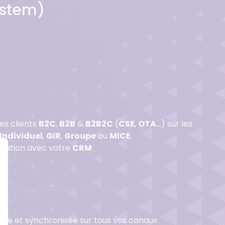
ystem)
es clients
B2C
,
B2B
&
B2B2C
(
CSE
,
OTA.
..) sur les
Individuel
,
GIR
,
Groupe
ou
MICE
.
isation avec votre
CRM
lotée et synchronisée sur tous vos canaux