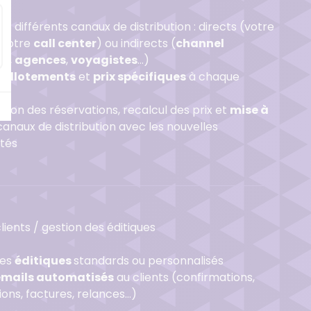
s différents canaux de distribution : directs (votre
, votre
call center
) ou indirects (
channel
rs
,
agences
,
voyagistes
…)
’
allotements
et
prix spécifiques
à chaque
re
ation des réservations, recalcul des prix et
mise à
anaux de distribution avec les nouvelles
ités
ients / gestion des éditiques
des
éditiques
standards ou personnalisés
emails automatisés
au clients (confirmations,
ions, factures, relances…)