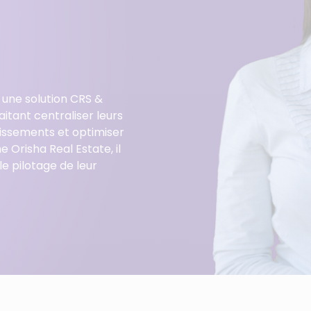
Gestionnaire de résidences
Gestion d’avis clients
de services
Réseau de franchises
immobilières
 une solution CRS &
itant centraliser leurs
lissements et optimiser
e Orisha Real Estate, il
e pilotage de leur