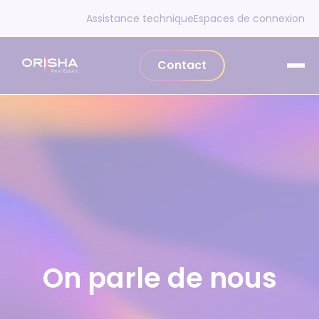
Aller au contenu
Assistance technique
Espaces de connexion
Contact
On parle de nous