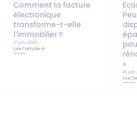
Comment la facture
Eco
électronique
Peu
transforme-t-elle
dis
l’immobilier ?
épa
pou
17 juin 2025
Lire l’article
rén
»
16 juin
Lire l’