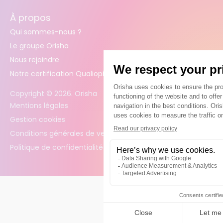
À propos
Qui sommes-nous ?
Le groupe Orisha
Nous rejoindre
Notre certification Qualiopi
Copyright ©
2026
. Orisha
Mentions légales
Gestion cookies
Conditions générales de vente
Politique de confidentialité des données