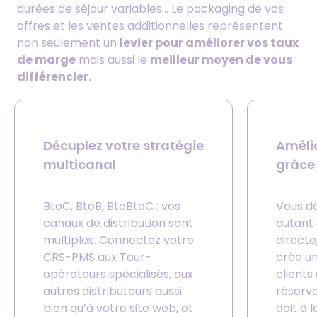
durées de séjour variables… Le packaging de vos
offres et les ventes additionnelles représentent
non seulement un
levier pour améliorer vos taux
de marge
mais aussi le
meilleur moyen de vous
différencier.
Décuplez votre stratégie
Améli
multicanal
grâce 
BtoC, BtoB, BtoBtoC : vos
Vous dé
canaux de distribution sont
autant 
multiples. Connectez votre
directe
CRS-PMS aux Tour-
crée un
opérateurs spécialisés, aux
clients
autres distributeurs aussi
réserva
bien qu’à votre site web, et
doit à l