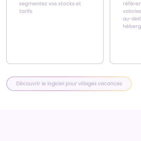
segmentez vos stocks et
référen
tarifs.
valoris
au-delà
héberg
Découvrir le logiciel pour villages vacances