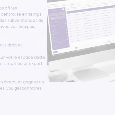
os offres
a centralise en temps
, des subventions et de
 avec vos équipes.
ts droit et
 sur votre espace dédié
n simplifiée et export
n direct, et gagnez un
les CSE gestionnaires