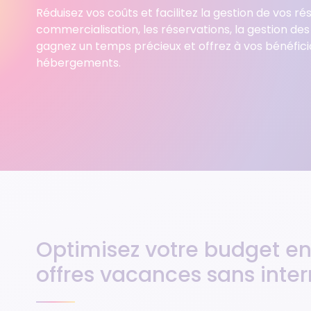
Nos formations professionnelles
Nos partenaires
Réduisez vos coûts et facilitez la gestion de vos ré
commercialisation, les réservations, la gestion des
gagnez un temps précieux et offrez à vos bénéficiai
hébergements.
Optimisez votre budget en
offres vacances sans inte