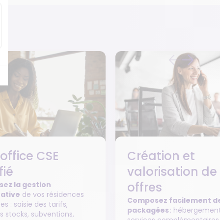
office CSE
Création et
fié
valorisation de
offres
ez la gestion
rative
de vos résidences
Composez facilement de
 : saisie des tarifs,
packagées
: hébergement,
s stocks, subventions,