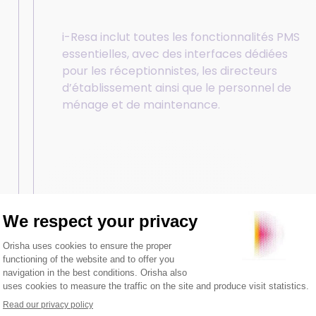
i-Resa inclut toutes les fonctionnalités PMS
essentielles, avec des interfaces dédiées
pour les réceptionnistes, les directeurs
d’établissement ainsi que le personnel de
ménage et de maintenance.