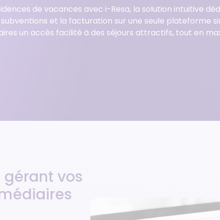
Gestionnaire de résidences
sidences de vacances avec i-Resa, la solution intuitive dé
Gestion d’avis clients
de services
 subventions et la facturation sur une seule plateforme si
res un accès facilité à des séjours attractifs, tout en m
Réseau de franchises
immobilières
 gérant vos
rmédiaires