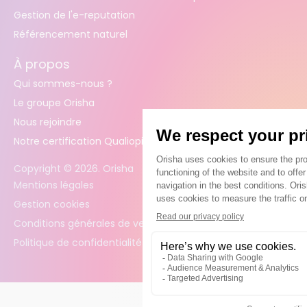
Gestion de l'e-reputation
Référencement naturel
À propos
Qui sommes-nous ?
Le groupe Orisha
Nous rejoindre
Notre certification Qualiopi
Copyright ©
2026
. Orisha
Mentions légales
Gestion cookies
Conditions générales de vente
Politique de confidentialité des données