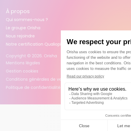
À propos
Qui sommes-nous ?
Le groupe Orisha
Nous rejoindre
Notre certification Qualiopi
Copyright ©
2026
. Orisha
Mentions légales
Gestion cookies
Conditions générales de vente
Politique de confidentialité des données