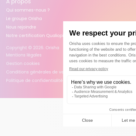
À propos
Qui sommes-nous ?
Le groupe Orisha
Nous rejoindre
Notre certification Qualiopi
Copyright ©
2026
. Orisha
Mentions légales
Gestion cookies
Conditions générales de vente
Politique de confidentialité des données