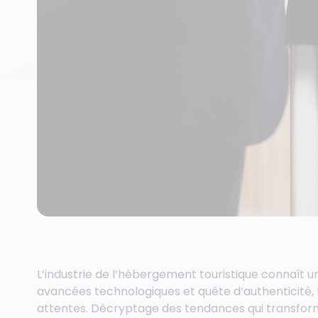
L’industrie de l’hébergement touristique connaît 
avancées technologiques et quête d’authenticité, 
attentes. Décryptage des tendances qui transform