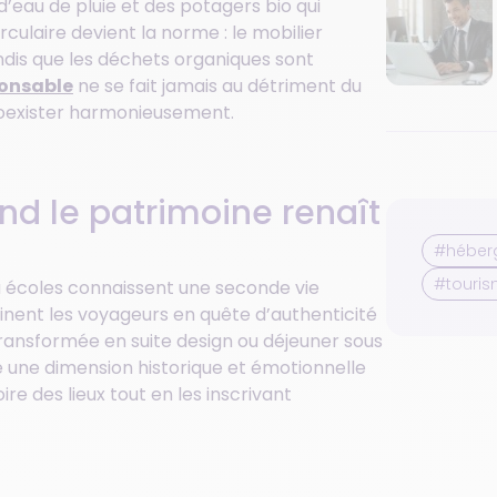
’eau de pluie et des potagers bio qui
culaire devient la norme : le mobilier
ndis que les déchets organiques sont
onsable
ne se fait jamais au détriment du
 coexister harmonieusement.
and le patrimoine renaît
#héberg
#touri
u écoles connaissent une seconde vie
inent les voyageurs en quête d’authenticité
 transformée en suite design ou déjeuner sous
e une dimension historique et émotionnelle
e des lieux tout en les inscrivant