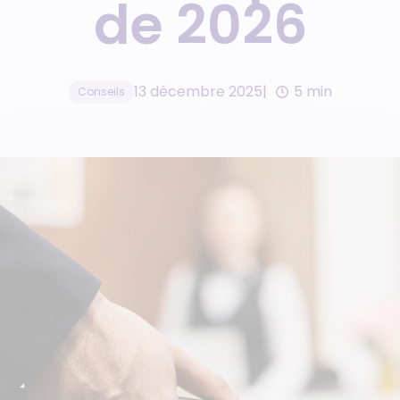
de 2026
Gestionnaire de résidences
Gestion d’avis clients
de services
Réseau de franchises
13 décembre 2025
5 min
Conseils
immobilières