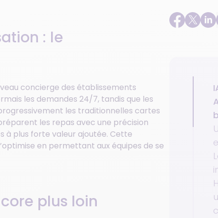
tion : le
I
veau concierge des établissements
ormais les demandes 24/7, tandis que les
A
ogressivement les traditionnelles cartes
préparent les repas avec une précision
U
s à plus forte valeur ajoutée. Cette
e
 l’optimise en permettant aux équipes de se
L
i
H
u
core plus loin
c