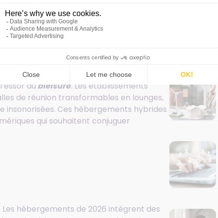
une tendance qui se
 l’essor du
bleisure
. Les établissements
alles de réunion transformables en lounges,
nce insonorisées. Ces hébergements hybrides
mériques qui souhaitent conjuguer
e. Les hébergements de 2026 intègrent des