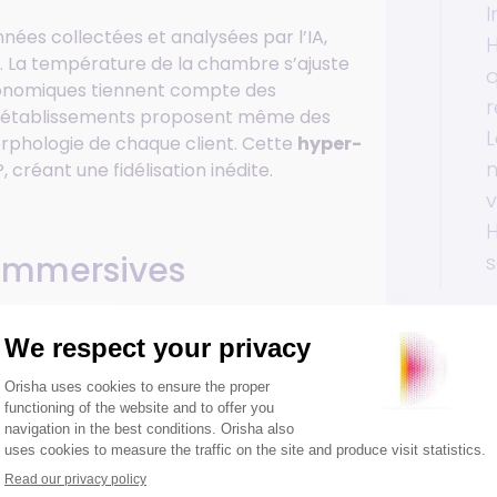
I
nées collectées et analysées par l’IA,
H
. La température de la chambre s’ajuste
q
onomiques tiennent compte des
r
ins établissements proposent même des
L
orphologie de chaque client. Cette
hyper-
n
créant une fidélisation inédite.
H
 immersives
s
ù dormir, mais une histoire à vivre. Les
s de réalité virtuelle permettant de
 physiquement. Des ateliers de cuisine
Article
urs du territoire, ou encore des séances de
s incontournables. L’hébergement devient
tale,
où chaque instant enrichit le voyageur.