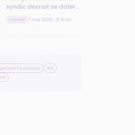
syndic devrait se doter
d'un logiciel de gestion
7 mai 2026
6min
Conseils
de la relation client ?
ement touristique
#IA
sme