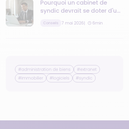
Pourquoi un cabinet de
syndic devrait se doter d'un
logiciel de gestion de la
7 mai 2026
6min
Conseils
relation client ?
#administration de biens
#extranet
#immobilier
#logiciels
#syndic