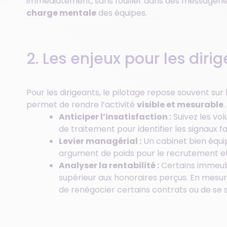
immédiatement, sans fouiller dans des messagerie
charge mentale
des équipes.
2. Les enjeux pour les diri
Pour les dirigeants, le pilotage repose souvent sur le
permet de rendre l’activité
visible et mesurable
.
Anticiper l’insatisfaction :
Suivez les vol
de traitement pour identifier les signaux f
Levier managérial :
Un cabinet bien équip
argument de poids pour le recrutement et l
Analyser la rentabilité :
Certains immeub
supérieur aux honoraires perçus. En mesura
de renégocier certains contrats ou de se