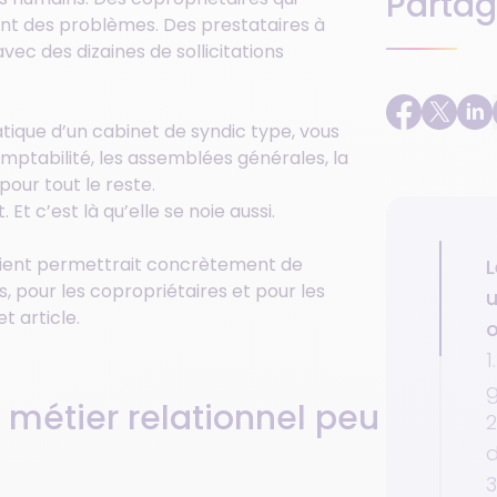
Partag
ent des problèmes. Des prestataires à
ec des dizaines de sollicitations
tique d’un cabinet de syndic type, vous
mptabilité, les assemblées générales, la
our tout le reste.
 Et c’est là qu’elle se noie aussi.
 client permettrait concrètement de
L
s, pour les copropriétaires et pour les
u
t article.
o
1
g
n métier relationnel peu
2
d
3