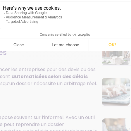
 suivie, puis clôturée. Il suffit d’une journée
RM apporte une transformation essentielle :
uré
, avec un statut, un historique et un
 de la mémoire du gestionnaire.
es
cer les entreprises pour des devis ou des
 sont
automatisées selon des délais
rsqu’un dossier nécessite un arbitrage réel.
epose souvent sur l’informel. Avec un outil
gue peut reprendre un dossier