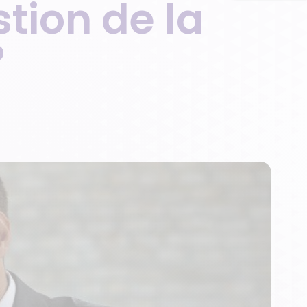
stion de la
?