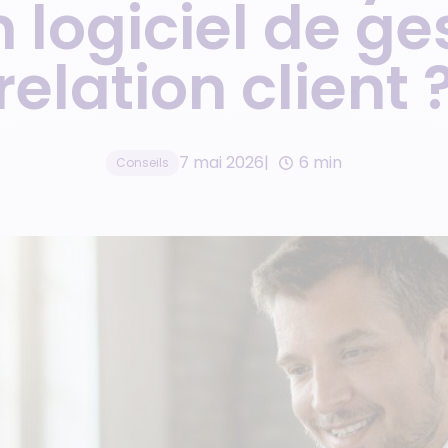
 logiciel de ge
Gestionnaire de résidences
Gestion d’avis clients
de services
relation client 
Réseau de franchises
immobilières
7 mai 2026
6 min
Conseils