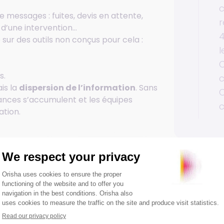
c
 messages : fuites, devis en attente,
r
t d’une intervention…
4
sur des outils non conçus pour cela :
l
C
s.
is la
dispersion de l’information
. Sans
C
lances s’accumulent et les équipes
c
ation.
estionnaires
Article
ue dossier sans perdre le fil.
ossier structuré