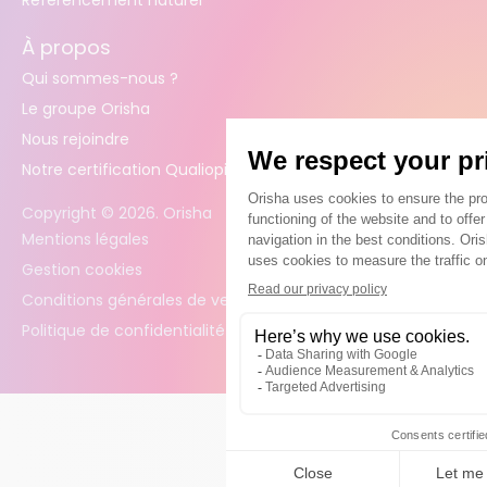
Référencement naturel
À propos
Qui sommes-nous ?
Le groupe Orisha
Nous rejoindre
Notre certification Qualiopi
Copyright ©
2026
. Orisha
Mentions légales
Gestion cookies
Conditions générales de vente
Politique de confidentialité des données