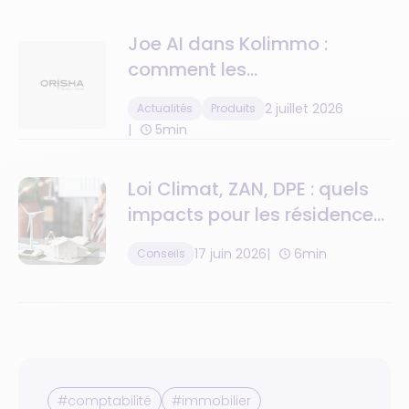
Joe AI dans Kolimmo :
comment les
administrateurs de biens ne
2 juillet 2026
Actualités
Produits
ratent plus aucun appel
5min
Loi Climat, ZAN, DPE : quels
impacts pour les résidences
de tourisme ?
17 juin 2026
6min
Conseils
#comptabilité
#immobilier