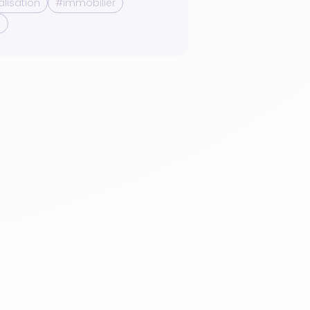
alisation
#immobilier
c