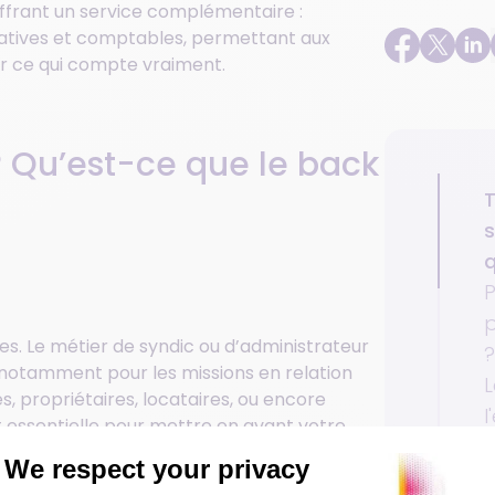
 offrant un service complémentaire :
tratives et comptables, permettant aux
ur ce qui compte vraiment.
r? Qu’est-ce que le back
T
s
q
P
p
es. Le métier de syndic ou d’administrateur
?
notamment pour les missions en relation
es, propriétaires, locataires, ou encore
l
st essentielle pour mettre en avant votre
p
e, le back office concerne toutes les
l
 pas directement visibles de l’extérieur.