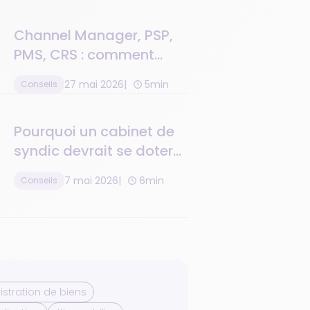
Channel Manager, PSP,
PMS, CRS : comment
connecter toute la
27 mai 2026
5min
Conseils
chaîne de valeur
Pourquoi un cabinet de
syndic devrait se doter
d'un logiciel de gestion
7 mai 2026
6min
Conseils
de la relation client ?
stration de biens