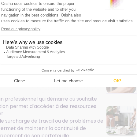
tout son sens.
partie de son back
Article
 des tâches répétitives et chronophages,
 courriers, pour se concentrer sur des
ion des relations clients et le
s avantages concrets :
r un professionnel qui démarre ou souhaite
sation permet d’accéder à des ressources
t.
s de surcharge de travail ou de problèmes de
permet de maintenir la continuité de
loppement de son portefeuille.