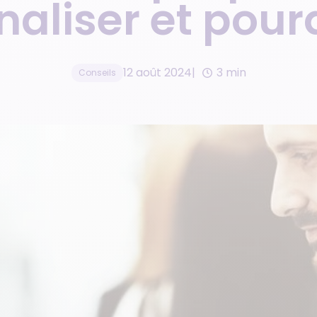
naliser et pour
Gestionnaire de résidences
Gestion d’avis clients
de services
Réseau de franchises
12 août 2024
3 min
Conseils
immobilières