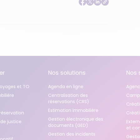
er
Nos solutions
Nos 
oyages et TO
Agenda en ligne
Agenc
ilière
Centralisation des
Campa
réservations (CRS)
Créati
Estimation immobilière
réservation
Créati
Gestion électronique des
de justice
Extern
documents (GED)
et co
Gestion des incidents
Gestio
locatif