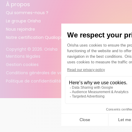
À propos
Qui sommes-nous ?
Le groupe Orisha
Nous rejoindre
Notre certification Qualiopi
Copyright ©
2026
. Orisha
Mentions légales
Gestion cookies
Conditions générales de vente
Politique de confidentialité des données