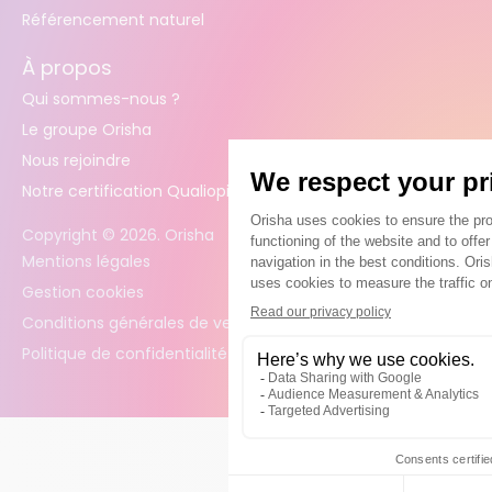
Référencement naturel
À propos
Qui sommes-nous ?
Le groupe Orisha
Nous rejoindre
Notre certification Qualiopi
Copyright ©
2026
. Orisha
Mentions légales
Gestion cookies
Conditions générales de vente
Politique de confidentialité des données