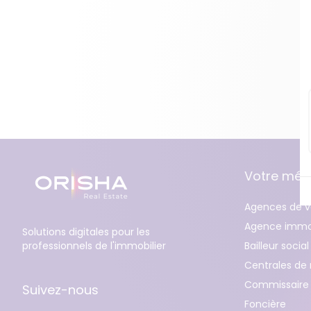
Nos formations professionnelles
Nos partenaires
Votre méti
Agences de v
Agence immob
Solutions digitales pour les
professionnels de l'immobilier
Bailleur social
Centrales de 
Commissaire 
Suivez-nous
Foncière