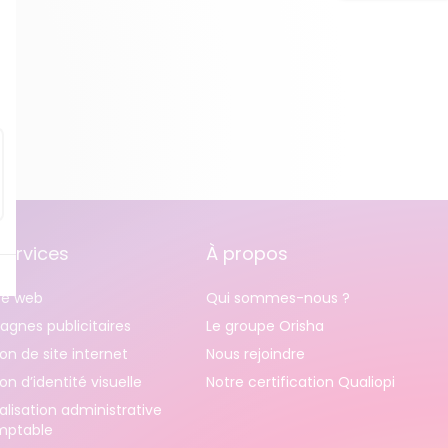
services
À propos
e web
Qui sommes-nous ?
gnes publicitaires
Le groupe Orisha
on de site internet
Nous rejoindre
on d’identité visuelle
Notre certification Qualiopi
alisation administrative
mptable