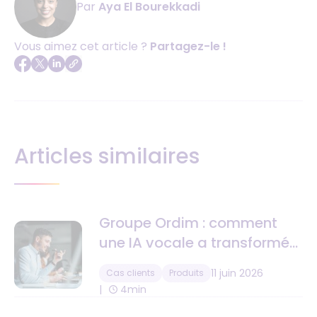
Par
Aya El Bourekkadi
Vous aimez cet article ?
Partagez-le !
Articles similaires
Groupe Ordim : comment
une IA vocale a transformé
la gestion des leads sur 13
11 juin 2026
Cas clients
Produits
agences immobilières
4min