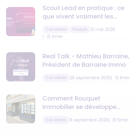
Scout Lead en pratique : ce
que vivent vraiment les
agences qui ne perdent plus
12 mai 2026
Cas clients
Produits
un seul lead.
4min
Real Talk - Mathieu Barraine,
Président de Barraine Immo
26 septembre 2025
1min
Cas clients
Comment Rouquet
Immobilier se développe
grâce à l’externalisation
9 septembre 2025
5min
Cas clients
comptable et administrative