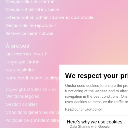
Création de site internet
Création d’identité visuelle
Externalisation administrative et comptable
Gestion de l'e-reputation
Référencement naturel
À propos
Qui sommes-nous ?
Le groupe Orisha
Nous rejoindre
Notre certification Qualiopi
Copyright ©
2026
. Orisha
Mentions légales
Gestion cookies
Conditions générales de vente
Politique de confidentialité des données