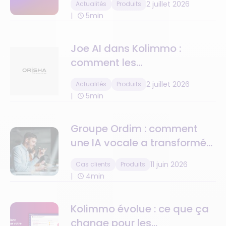
2 juillet 2026
Actualités
Produits
5min
Joe AI dans Kolimmo :
comment les
administrateurs de biens ne
2 juillet 2026
Actualités
Produits
ratent plus aucun appel
5min
Groupe Ordim : comment
une IA vocale a transformé
la gestion des leads sur 13
11 juin 2026
Cas clients
Produits
agences immobilières
4min
Kolimmo évolue : ce que ça
change pour les