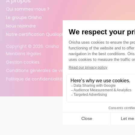
À propos
Qui sommes-nous ?
Le groupe Orisha
Nous rejoindre
Notre certification Qualiopi
Copyright ©
2026
. Orisha
Mentions légales
Gestion cookies
Conditions générales de vente
Politique de confidentialité des données