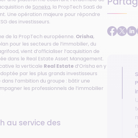
Partag
acquisition de
Soneka
, la PropTech SaaS de
nt. Une opération majeure pour répondre
SG des investisseurs.
ème de la PropTech européenne.
Orisha
,
lan pour les secteurs de l’immobilier, du
ifood, vient d’officialiser l’acquisition de
isée dans le Real Estate Asset Management.
cative la verticale
Real Estate
d’Orisha en y
doptée par les plus grands investisseurs
S
dans l’ambition du groupe : bâtir une
P
pagner les professionnels de l’immobilier
i
t
n
h au service des
C