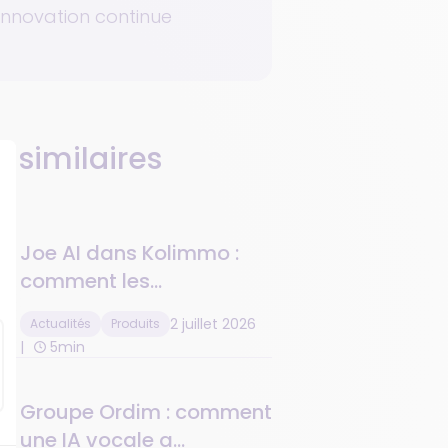
'innovation continue
s similaires
Joe AI dans Kolimmo :
comment les
administrateurs de biens
2 juillet 2026
Actualités
Produits
ne ratent plus aucun
5min
appel
Groupe Ordim : comment
une IA vocale a