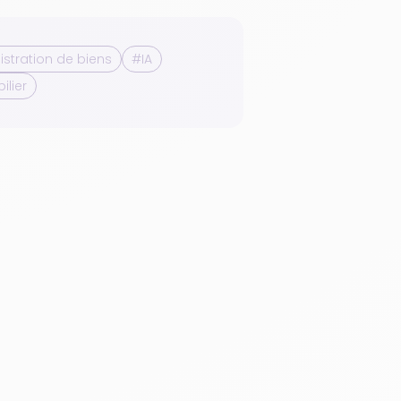
stration de biens
#IA
lier