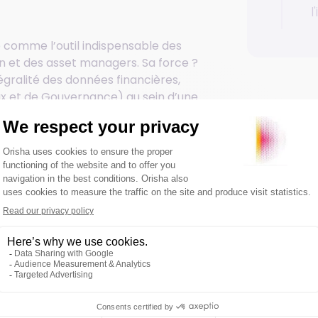
l
 comme l’outil indispensable des
ion et des asset managers. Sa force ?
tégralité des données financières,
x et de Gouvernance) au sein d’une
Article
eka transforme la gestion de portefeuille en
la modélisation des prévisions budgétaires,
t, in fine, la prise de décision stratégique.
ance, en Allemagne et en Espagne.
ateurs quotidiens répartis chez 80 clients
us gestion répartis dans 13 pays,
.