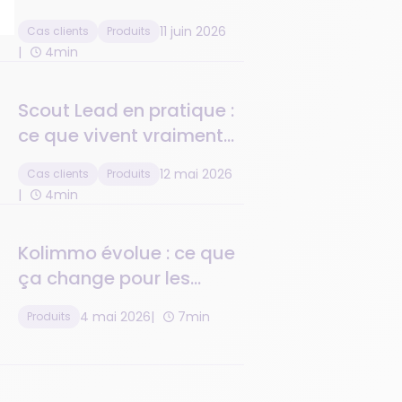
transformé la gestion
11 juin 2026
Cas clients
Produits
des leads sur 13 agences
4min
immobilières
Scout Lead en pratique :
ce que vivent vraiment
les agences qui ne
12 mai 2026
Cas clients
Produits
perdent plus un seul
4min
lead.
Kolimmo évolue : ce que
ça change pour les
administrateurs de biens
4 mai 2026
7min
Produits