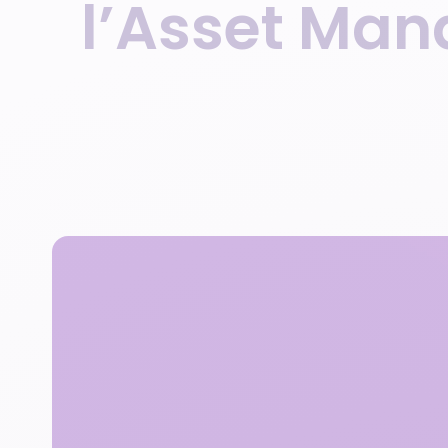
l’Asset Man
Nos formations professionnelles
Nos partenaires