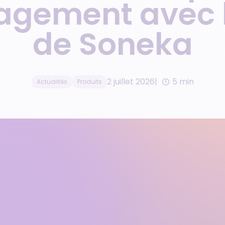
agement avec l
Gestionnaire de résidences
Gestion d’avis clients
de services
de Soneka
Réseau de franchises
immobilières
2 juillet 2026
5 min
Actualités
Produits