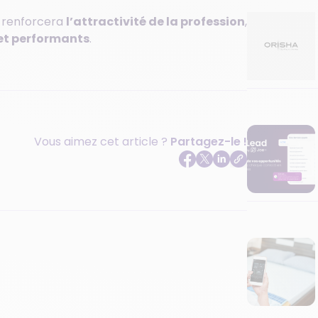
 renforcera
l’attractivité de la profession
,
 et performants
.
Vous aimez cet article ?
Partagez-le !