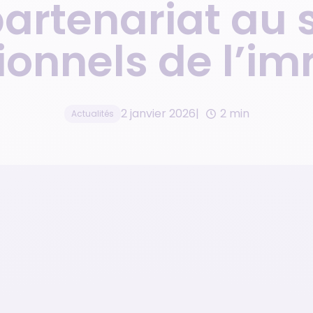
 partenariat au 
Gestionnaire de résidences
Gestion d’avis clients
de services
ionnels de l’im
Réseau de franchises
immobilières
2 janvier 2026
2 min
Actualités