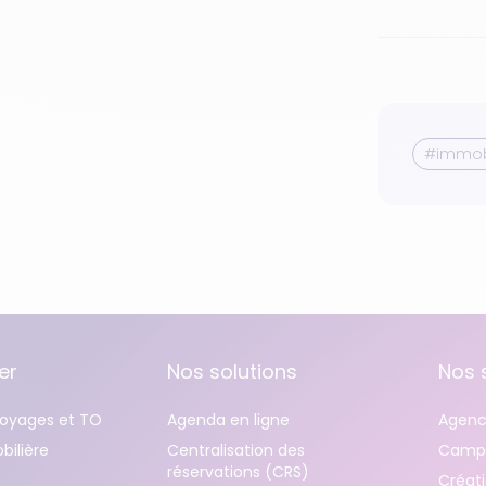
#immobi
er
Nos solutions
Nos 
oyages et TO
Agenda en ligne
Agenc
ilière
Centralisation des
Campa
réservations (CRS)
Créati