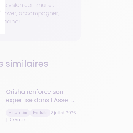
ne vision commune :
nnover, accompagner,
nticiper
s similaires
Orisha renforce son
expertise dans l’Asset
Management avec
2 juillet 2026
Actualités
Produits
l’acquisition de Soneka
5min