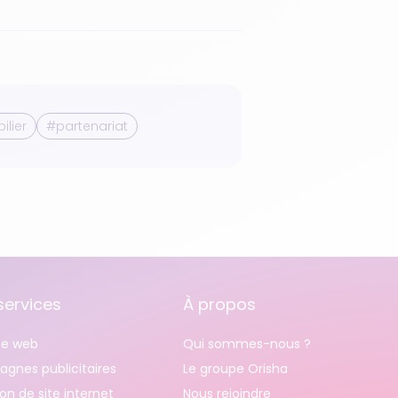
lier
#partenariat
services
À propos
e web
Qui sommes-nous ?
gnes publicitaires
Le groupe Orisha
on de site internet
Nous rejoindre