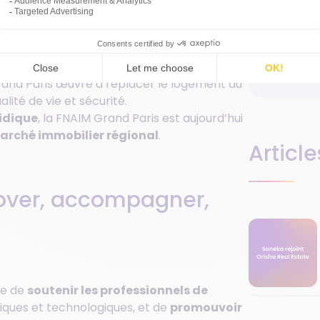
U
endre les intérêts des professionnels et de
i
rlocuteur incontournable auprès des
u logement en Île-de-France.
a
aris –
véritable moteur économique et
rand Paris œuvre à replacer le logement au
lité de vie et sécurité.
ridique
, la FNAIM Grand Paris est aujourd’hui
marché immobilier régional
.
Article
over, accompagner,
ne de
soutenir les professionnels de
miques et technologiques, et de
promouvoir