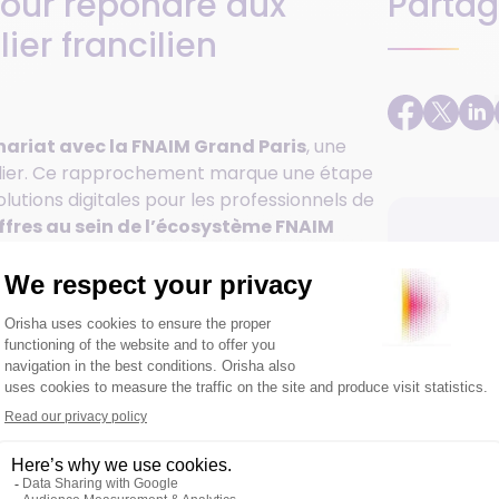
pour répondre aux
Partag
er francilien
nariat avec la FNAIM Grand Paris
, une
ilier. Ce rapprochement marque une étape
solutions digitales pour les professionnels de
offres au sein de l’écosystème FNAIM
cteurs du marché francilien.
U
p
d
 institution au cœur du
f
ce
L
u
l
ées comme
un acteur majeur de