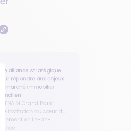
er
ne alliance stratégique
our répondre aux enjeux
u marché immobilier
rancilien
a FNAIM Grand Paris :
ne institution au cœur du
ogement en Île-de-
France