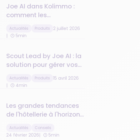
Joe AI dans Kolimmo :
comment les
administrateurs de biens
2 juillet 2026
Actualités
Produits
ne ratent plus aucun
5min
appel
Scout Lead by Joe AI : la
solution pour gérer vos
leads et générer plus de
15 avril 2026
Actualités
Produits
30% de business par
4min
mois.
Les grandes tendances
de l'hôtellerie à l'horizon
2026
Actualités
Conseils
24 février 2026
5min