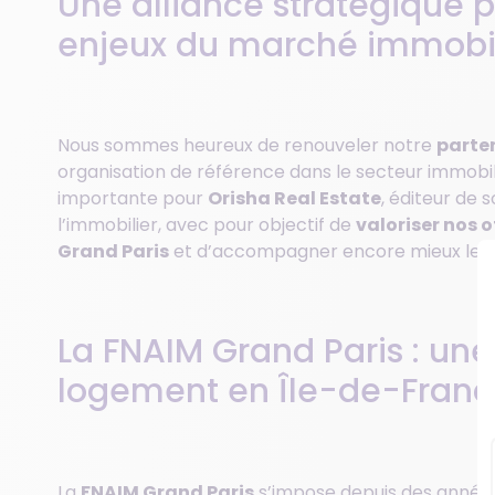
Une alliance stratégique 
enjeux du marché immobili
Nous sommes heureux de renouveler notre
parte
organisation de référence dans le secteur immob
importante pour
Orisha Real Estate
, éditeur de 
l’immobilier, avec pour objectif de
valoriser nos 
Grand Paris
et d’accompagner encore mieux les a
La FNAIM Grand Paris : une
logement en Île-de-Fran
La
FNAIM Grand Paris
s’impose depuis des ann