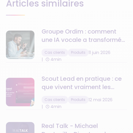
Articles similaires
Groupe Ordim : comment
une IA vocale a transformé
la gestion des leads sur 13
11 juin 2026
Cas clients
Produits
agences immobilières
4min
Scout Lead en pratique : ce
que vivent vraiment les
agences qui ne perdent plus
12 mai 2026
Cas clients
Produits
un seul lead.
4min
Real Talk - Michael