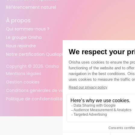
Référencement naturel
À propos
Qui sommes-nous ?
Le groupe Orisha
Nous rejoindre
Notre certification Qualiopi
Copyright ©
2026
. Orisha
Mentions légales
Gestion cookies
Conditions générales de vente
Politique de confidentialité des données