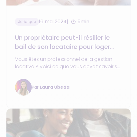
16 mai 2024
5min
Juridique
Un propriétaire peut-il résilier le
bail de son locataire pour loger
des touristes pendant les JO 2024
Vous êtes un professionnel de la gestion
?
locative ? Voici ce que vous devez savoir sur
les droits du bailleur et la résiliation de bail
pendant les JO Paris 2024 !
Par
Laura Ubeda