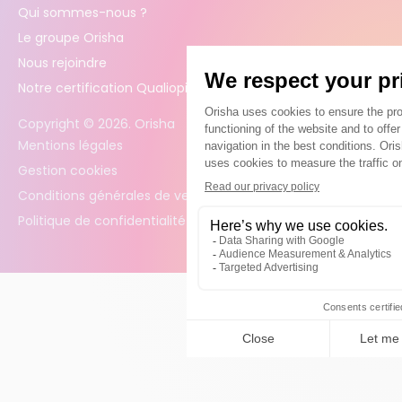
Qui sommes-nous ?
Le groupe Orisha
Nous rejoindre
Notre certification Qualiopi
Copyright ©
2026
. Orisha
Mentions légales
Gestion cookies
Conditions générales de vente
Politique de confidentialité des données