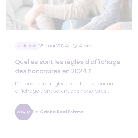
29 mai 2024
4min
Juridique
Quelles sont les règles d'affichage
des honoraires en 2024 ?
Découvrez les règles essentielles pour un
affichage transparent des honoraires
immobiliers en 2024 et évitez les sanctions
de la DGCCRF. Ce guide pratique vous
Par
Orisha Real Estate
aidera à protéger les intérêts des acheteurs
et vendeurs tout en sécurisant vos
transactions.