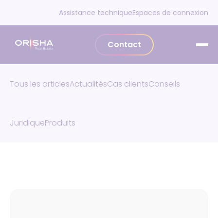
Aller au contenu
Assistance technique
Espaces de connexion
Contact
Tous les articles
Actualités
Cas clients
Conseils
Juridique
Produits