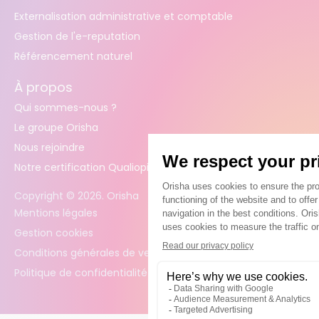
Externalisation administrative et comptable
Gestion de l'e-reputation
Référencement naturel
À propos
Qui sommes-nous ?
Le groupe Orisha
Nous rejoindre
Notre certification Qualiopi
Copyright ©
2026
. Orisha
Mentions légales
Gestion cookies
Conditions générales de vente
Politique de confidentialité des données