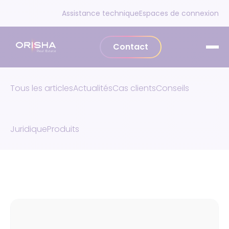
Aller au contenu
Assistance technique
Espaces de connexion
Contact
Tous les articles
Actualités
Cas clients
Conseils
Juridique
Produits