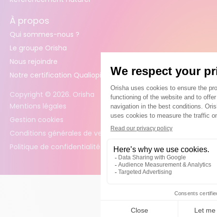
À propos
Qui sommes-nous ?
Le groupe Orisha
Nous rejoindre
Notre certification Qualiopi
Copyright ©
2026
. Orisha
Mentions légales
Gestion cookies
Conditions générales de vente
Politique de confidentialité des données